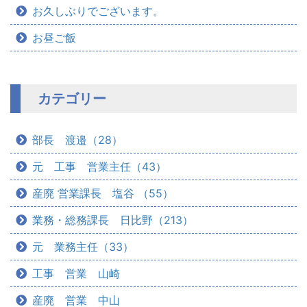
お久しぶりでございます。
お昼ご飯
カテゴリー
部長 渡邉（28）
元 工事 営業主任（43）
産廃 営業課長 塩谷 （55）
業務・総務課長 日比野（213）
元 業務主任（33）
工事 営業 山崎
産廃 営業 中山