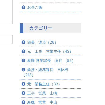
お昼ご飯
カテゴリー
部長 渡邉（28）
元 工事 営業主任（43）
産廃 営業課長 塩谷 （55）
業務・総務課長 日比野
（213）
元 業務主任（33）
工事 営業 山崎
産廃 営業 中山