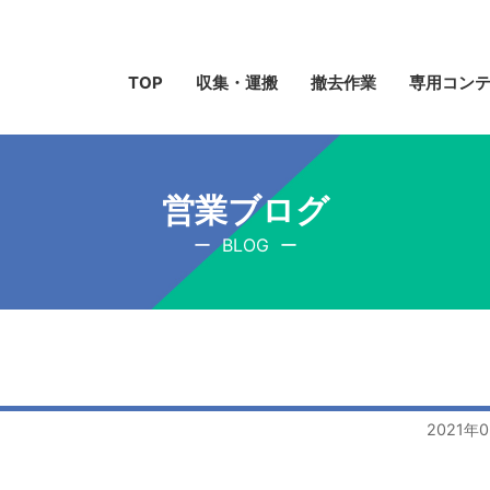
TOP
収集・運搬
撤去作業
専用コン
営業ブログ
BLOG
2021年