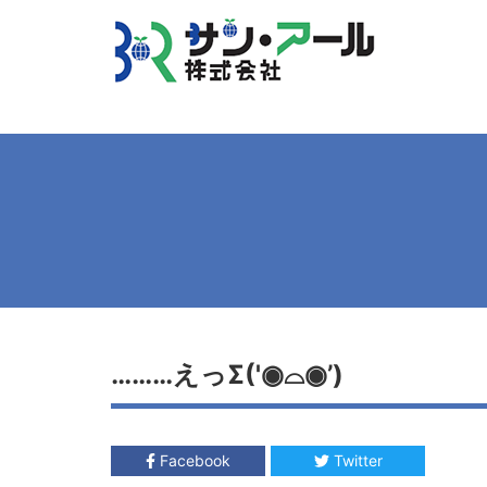
………えっΣ('◉⌓◉’)
Facebook
Twitter