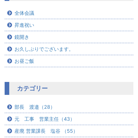
全体会議
昇進祝い
鏡開き
お久しぶりでございます。
お昼ご飯
カテゴリー
部長 渡邉（28）
元 工事 営業主任（43）
産廃 営業課長 塩谷 （55）