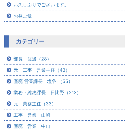
お久しぶりでございます。
お昼ご飯
カテゴリー
部長 渡邉（28）
元 工事 営業主任（43）
産廃 営業課長 塩谷 （55）
業務・総務課長 日比野（213）
元 業務主任（33）
工事 営業 山崎
産廃 営業 中山