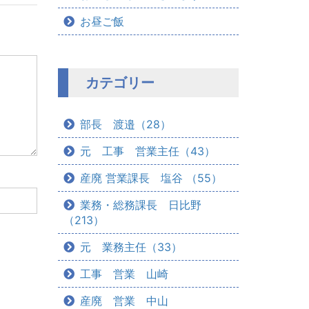
お昼ご飯
カテゴリー
部長 渡邉（28）
元 工事 営業主任（43）
産廃 営業課長 塩谷 （55）
業務・総務課長 日比野
（213）
元 業務主任（33）
工事 営業 山崎
産廃 営業 中山