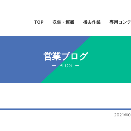
TOP
収集・運搬
撤去作業
専用コン
営業ブログ
BLOG
2021年