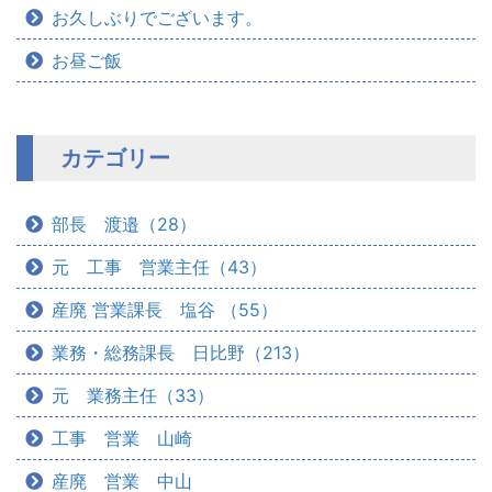
お久しぶりでございます。
お昼ご飯
カテゴリー
部長 渡邉（28）
元 工事 営業主任（43）
産廃 営業課長 塩谷 （55）
業務・総務課長 日比野（213）
元 業務主任（33）
工事 営業 山崎
産廃 営業 中山