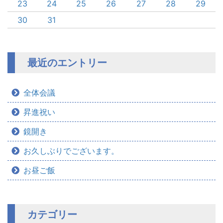
23
24
25
26
27
28
29
30
31
最近のエントリー
全体会議
昇進祝い
鏡開き
お久しぶりでございます。
お昼ご飯
カテゴリー