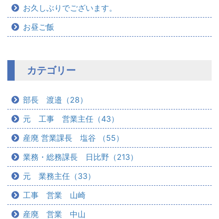
お久しぶりでございます。
お昼ご飯
カテゴリー
部長 渡邉（28）
元 工事 営業主任（43）
産廃 営業課長 塩谷 （55）
業務・総務課長 日比野（213）
元 業務主任（33）
工事 営業 山崎
産廃 営業 中山