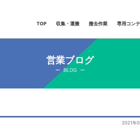
TOP
収集・運搬
撤去作業
専用コン
営業ブログ
BLOG
2021年