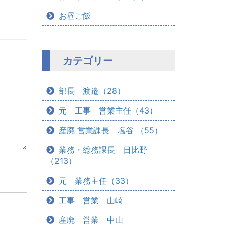
お昼ご飯
カテゴリー
部長 渡邉（28）
元 工事 営業主任（43）
産廃 営業課長 塩谷 （55）
業務・総務課長 日比野
（213）
元 業務主任（33）
工事 営業 山崎
産廃 営業 中山