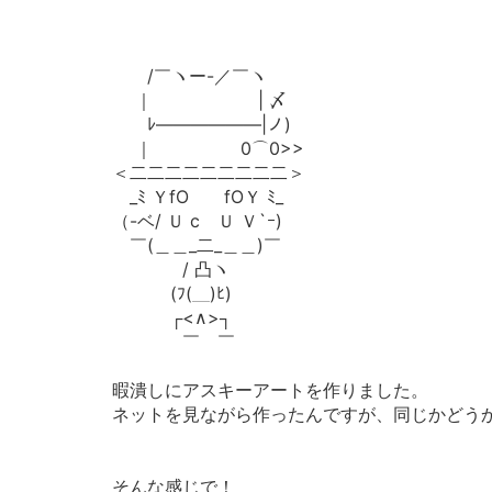
/￣ヽー-／￣ヽ
｜ | 〆
ﾚ――――――|ノ)
｜ 0⌒0>>
＜二二二二二二二二二＞
_ﾐ ＹfO fOＹ ﾐ_
（-ベ/ Ｕ c Ｕ Ｖ`ｰ)
￣(＿＿_二_＿＿)￣
/ 凸ヽ
(ﾌ(＿)ﾋ)
┌<∧>┐
￣ ￣
暇潰しにアスキーアートを作りました。
ネットを見ながら作ったんですが、同じかどう
そんな感じで！