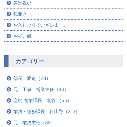
昇進祝い
鏡開き
お久しぶりでございます。
お昼ご飯
カテゴリー
部長 渡邉（28）
元 工事 営業主任（43）
産廃 営業課長 塩谷 （55）
業務・総務課長 日比野（213）
元 業務主任（33）