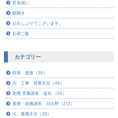
昇進祝い
鏡開き
お久しぶりでございます。
お昼ご飯
カテゴリー
部長 渡邉（28）
元 工事 営業主任（43）
産廃 営業課長 塩谷 （55）
業務・総務課長 日比野（213）
元 業務主任（33）