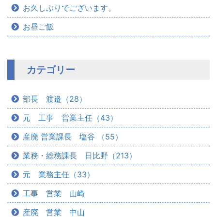
お久しぶりでございます。
お昼ご飯
カテゴリー
部長 渡邉（28）
元 工事 営業主任（43）
産廃 営業課長 塩谷 （55）
業務・総務課長 日比野（213）
元 業務主任（33）
工事 営業 山崎
産廃 営業 中山