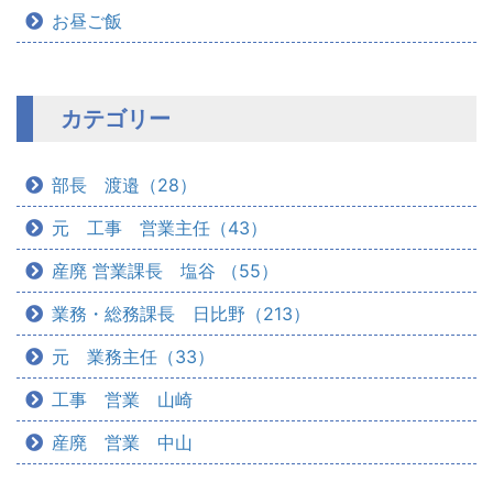
お昼ご飯
カテゴリー
部長 渡邉（28）
元 工事 営業主任（43）
産廃 営業課長 塩谷 （55）
業務・総務課長 日比野（213）
元 業務主任（33）
工事 営業 山崎
産廃 営業 中山