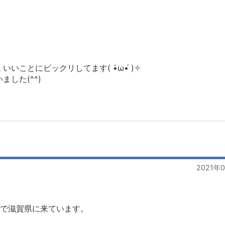
ことにビックリしてます( •̀ω•́ )✧
した(^^)
2021年
用で滋賀県に来ています。