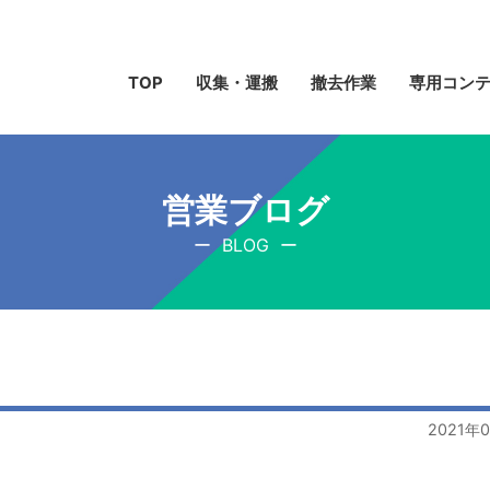
TOP
収集・運搬
撤去作業
専用コン
営業ブログ
BLOG
2021年