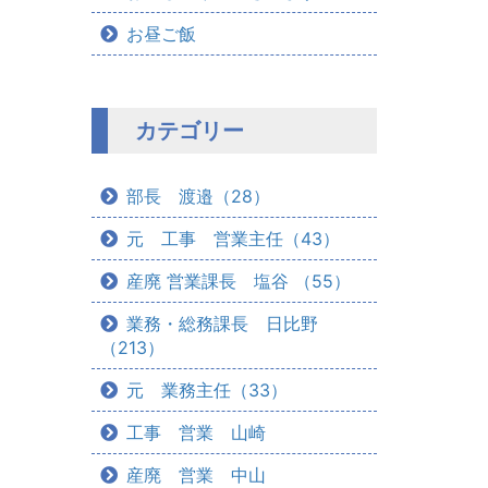
お昼ご飯
カテゴリー
部長 渡邉（28）
元 工事 営業主任（43）
産廃 営業課長 塩谷 （55）
業務・総務課長 日比野
（213）
元 業務主任（33）
工事 営業 山崎
産廃 営業 中山