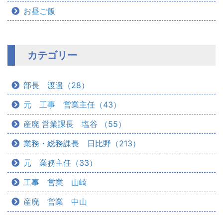
お昼ご飯
カテゴリー
部長 渡邉（28）
元 工事 営業主任（43）
産廃 営業課長 塩谷 （55）
業務・総務課長 日比野（213）
元 業務主任（33）
工事 営業 山崎
産廃 営業 中山