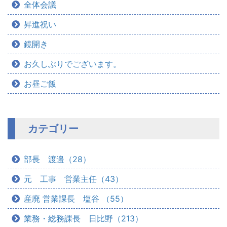
全体会議
昇進祝い
鏡開き
お久しぶりでございます。
お昼ご飯
カテゴリー
部長 渡邉（28）
元 工事 営業主任（43）
産廃 営業課長 塩谷 （55）
業務・総務課長 日比野（213）