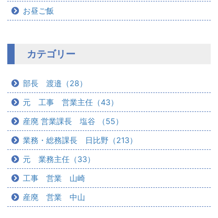
お昼ご飯
カテゴリー
部長 渡邉（28）
元 工事 営業主任（43）
産廃 営業課長 塩谷 （55）
業務・総務課長 日比野（213）
元 業務主任（33）
工事 営業 山崎
産廃 営業 中山