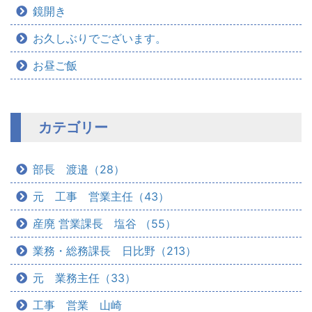
鏡開き
お久しぶりでございます。
お昼ご飯
カテゴリー
部長 渡邉（28）
元 工事 営業主任（43）
産廃 営業課長 塩谷 （55）
業務・総務課長 日比野（213）
元 業務主任（33）
工事 営業 山崎