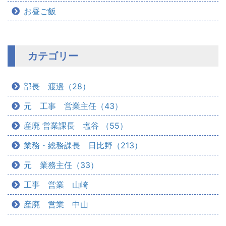
お昼ご飯
カテゴリー
部長 渡邉（28）
元 工事 営業主任（43）
産廃 営業課長 塩谷 （55）
業務・総務課長 日比野（213）
元 業務主任（33）
工事 営業 山崎
産廃 営業 中山