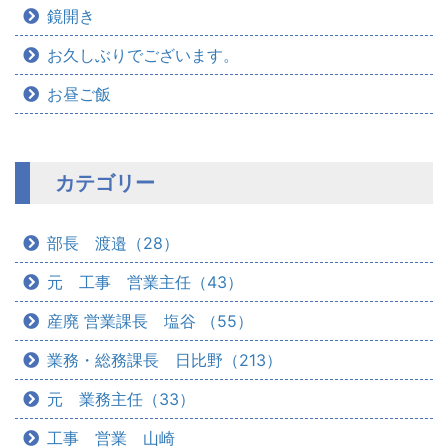
鏡開き
お久しぶりでございます。
お昼ご飯
カテゴリー
部長 渡邉（28）
元 工事 営業主任（43）
産廃 営業課長 塩谷 （55）
業務・総務課長 日比野（213）
元 業務主任（33）
工事 営業 山崎