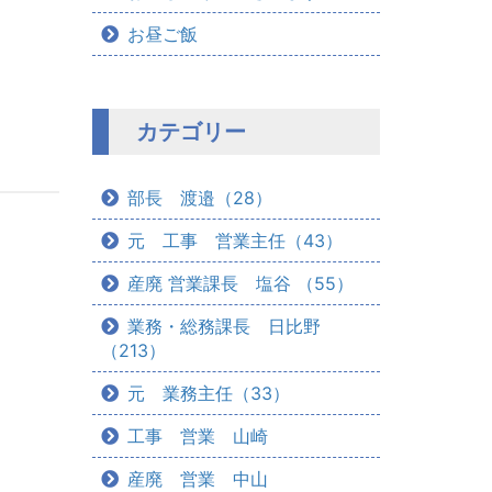
お昼ご飯
カテゴリー
部長 渡邉（28）
元 工事 営業主任（43）
産廃 営業課長 塩谷 （55）
業務・総務課長 日比野
（213）
元 業務主任（33）
工事 営業 山崎
産廃 営業 中山