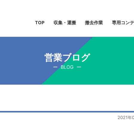
TOP
収集・運搬
撤去作業
専用コン
営業ブログ
BLOG
2021年