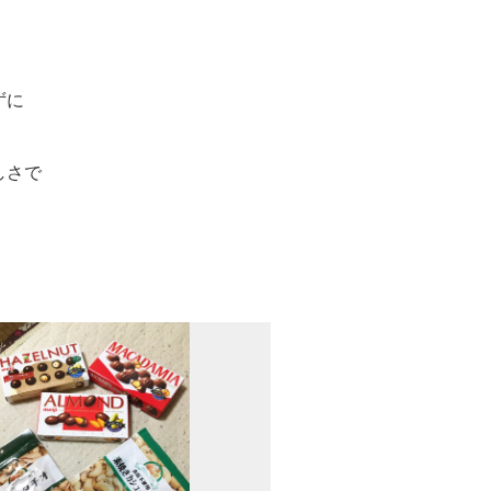
ずに
しさで