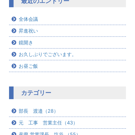
最近のエントリー
全体会議
昇進祝い
鏡開き
お久しぶりでございます。
お昼ご飯
カテゴリー
部長 渡邉（28）
元 工事 営業主任（43）
産廃 営業課長 塩谷 （55）