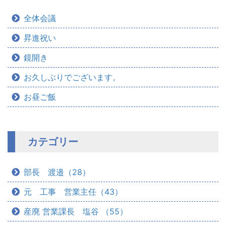
全体会議
昇進祝い
鏡開き
お久しぶりでございます。
お昼ご飯
カテゴリー
部長 渡邉（28）
元 工事 営業主任（43）
産廃 営業課長 塩谷 （55）