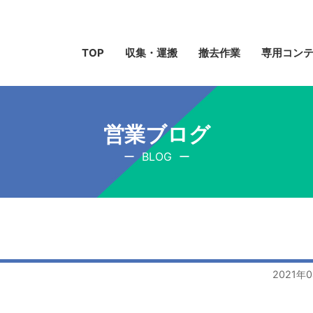
TOP
収集・運搬
撤去作業
専用コン
営業ブログ
BLOG
2021年