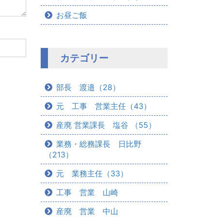
お昼ご飯
カテゴリー
部長 渡邉（28）
元 工事 営業主任（43）
産廃 営業課長 塩谷 （55）
業務・総務課長 日比野
（213）
元 業務主任（33）
工事 営業 山崎
産廃 営業 中山