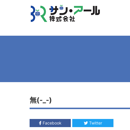
無(-_-)
Facebook
Twitter