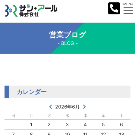
MENU
営業ブログ
BLOG
カレンダー
2026年6月
日
月
火
水
木
金
土
1
2
3
4
5
6
7
8
9
10
11
12
13