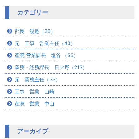
カテゴリー
部長 渡邉（28）
元 工事 営業主任（43）
産廃 営業課長 塩谷 （55）
業務・総務課長 日比野（213）
元 業務主任（33）
工事 営業 山崎
産廃 営業 中山
アーカイブ