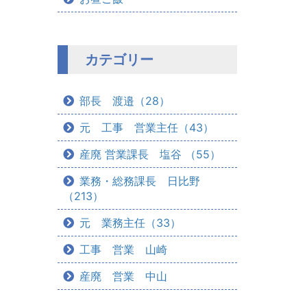
カテゴリー
部長 渡邉（28）
元 工事 営業主任（43）
産廃 営業課長 塩谷 （55）
業務・総務課長 日比野
（213）
元 業務主任（33）
工事 営業 山崎
産廃 営業 中山