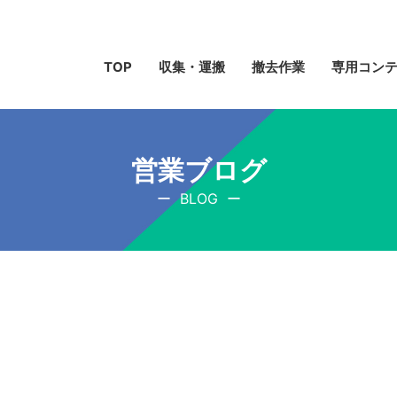
TOP
収集・運搬
撤去作業
専用コン
営業ブログ
BLOG