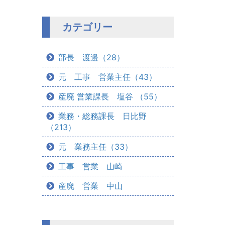
カテゴリー
部長 渡邉（28）
元 工事 営業主任（43）
産廃 営業課長 塩谷 （55）
業務・総務課長 日比野
（213）
元 業務主任（33）
工事 営業 山崎
産廃 営業 中山