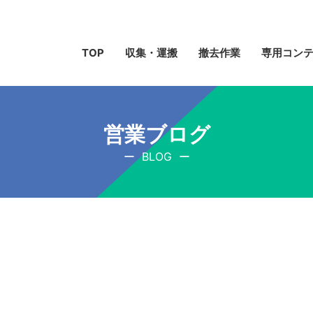
TOP
収集・運搬
撤去作業
専用コン
営業ブログ
BLOG