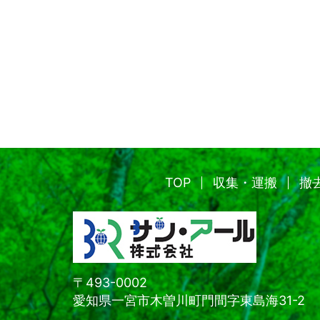
TOP
収集・運搬
撤
〒493-0002
愛知県一宮市木曽川町門間字東島海31-2